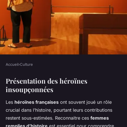
Accueil
›
Culture
CULTURE
Présentation des héroïnes
Héroïnes Insoupçonnées de
insoupçonnées
l'Histoire Française : Destins
de Femmes Extraordinaires
Les
héroïnes françaises
ont souvent joué un rôle
crucial dans l’histoire, pourtant leurs contributions
Simon
•
1 mars 2025
•
6 min de lecture
restent sous-estimées. Reconnaitre ces
femmes
remplies d’histoire
est essentiel pour comprendre